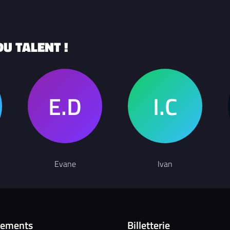
U TALENT !
Evane
Ivan
nements
Billetterie