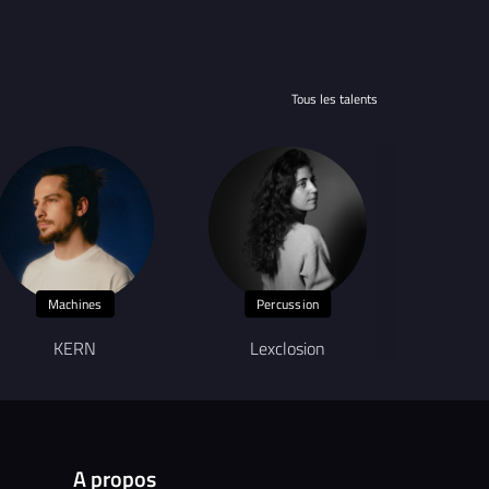
Tous les talents
Machines
Percussion
KERN
Lexclosion
An
A propos