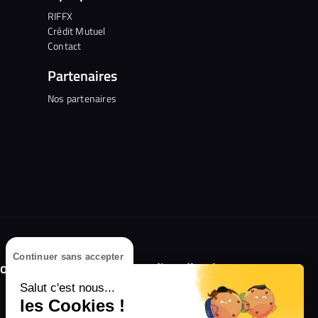
RIFFX
Crédit Mutuel
Contact
Partenaires
Nos partenaires
Continuer sans accepter
olongez l'expérience avec l'application
RIFFX !
Salut c'est nous...
les Cookies !
Disponible sur l'App Store et Google Play