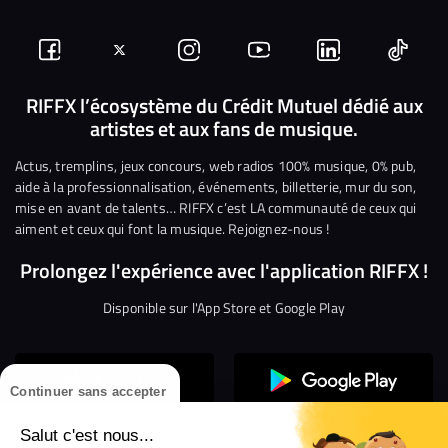
Suivez-
Suivez-
Nous
Nous
Nous
Nous
nous
nous
rejoindre
rejoindre
rejoindre
rejoi
RIFFX l’écosystème du Crédit Mutuel dédié aux
artistes et aux fans de musique.
sur
sur
sur
sur
sur
sur
Facebook
Twitter
Instagram
YouTube
Linkedin
Tikto
Actus, tremplins, jeux concours, web radios 100% musique, 0% pub,
aide à la professionnalisation, événements, billetterie, mur du son,
mise en avant de talents… RIFFX c’est LA communauté de ceux qui
aiment et ceux qui font la musique. Rejoignez-nous !
Prolongez l'expérience avec l'application RIFFX !
Disponible sur l'App Store et Google Play
Continuer sans accepter
Salut c'est nous...