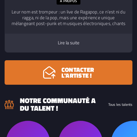
A PROPOS
Leur nom est trompeur : un live de Ragapop, ce n’est ni du
ragga, ni de la pop, mais une expérience unique
mélangeant post-punk et musiques électroniques, chants
et rap en anglais et ukrainien. Fondé à Kyiv, le trio a depuis
peu trouvé refuge en Normandie, dénonçant les horreurs
de la guerre au travers de messages forts projetés sur
Lire la suite
scène pour un concert en forme de performance vibrante.
Une expérience coup de poing dont on ressort changé.
CONTACTER
L'ARTISTE !
NOTRE COMMUNAUTÉ A
Tous les talents
DU TALENT !