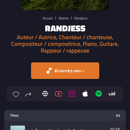
Accueil
Talents
Randjess
RANDJESS
Auteur / Autrice, Chanteur / chanteuse,
Compositeur / compositrice, Piano, Guitare,
Rappeur / rappeuse
ÉCOUTEZ-MOI !
Lecteur multimedia
Titres
(4)
Sélectionnez dans la playlist un
contenu à lire (audio/video)
02:26