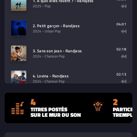
1. À quoi elles rêvent ? - Randjess
2025
- Pop
04:01
2. Petit garçon - Randjess
2024
- Urban Pop
02:18
3. Sans son jean - Randjess
2024
- Chanson Pop
02:13
4. Lovina - Randjess
2024
- Chanson Pop
4
2
TITRES POSTÉS
PARTICIP
SUR LE MUR DU SON
TREMPLIN