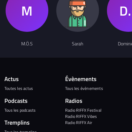
M.Ö.S
Sarah
Domini
Actus
Évènements
Toutes les actus
Tous les évènements
Podcasts
Radios
Tous les podcasts
Radio RIFFX Festival
Radio RIFFX Vibes
Tremplins
Radio RIFFX Air
Tous les tremplins