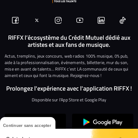
Suivez-
Suivez-
Nous
Nous
Nous
Nous
nous
nous
rejoindre
rejoindre
rejoindre
rejoi
RIFFX l’écosystème du Crédit Mutuel dédié aux
artistes et aux fans de musique.
sur
sur
sur
sur
sur
sur
Facebook
Twitter
Instagram
YouTube
Linkedin
Tikto
Actus, tremplins, jeux concours, web radios 100% musique, 0% pub,
aide à la professionnalisation, événements, billetterie, mur du son,
mise en avant de talents… RIFFX c’est LA communauté de ceux qui
aiment et ceux qui font la musique. Rejoignez-nous !
Prolongez l'expérience avec l'application RIFFX !
Disponible sur l'App Store et Google Play
Continuer sans accepter