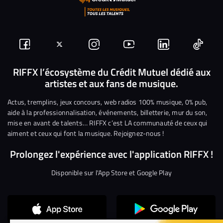
Suivez-
Suivez-
Nous
Nous
Nous
Nous
nous
nous
rejoindre
rejoindre
rejoindre
rejoi
RIFFX l’écosystème du Crédit Mutuel dédié aux
artistes et aux fans de musique.
sur
sur
sur
sur
sur
sur
Facebook
Twitter
Instagram
YouTube
Linkedin
Tikto
Actus, tremplins, jeux concours, web radios 100% musique, 0% pub,
aide à la professionnalisation, événements, billetterie, mur du son,
mise en avant de talents… RIFFX c’est LA communauté de ceux qui
aiment et ceux qui font la musique. Rejoignez-nous !
Prolongez l'expérience avec l'application RIFFX !
Disponible sur l'App Store et Google Play
Continuer sans accepter