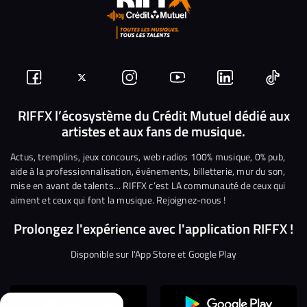
Suivez-
Suivez-
Nous
Nous
Nous
Nous
nous
nous
rejoindre
rejoindre
rejoindre
rejoi
RIFFX l’écosystème du Crédit Mutuel dédié aux
artistes et aux fans de musique.
sur
sur
sur
sur
sur
sur
Facebook
Twitter
Instagram
YouTube
Linkedin
Tikto
Actus, tremplins, jeux concours, web radios 100% musique, 0% pub,
aide à la professionnalisation, événements, billetterie, mur du son,
mise en avant de talents… RIFFX c’est LA communauté de ceux qui
aiment et ceux qui font la musique. Rejoignez-nous !
Prolongez l'expérience avec l'application RIFFX !
Disponible sur l'App Store et Google Play