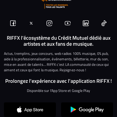
Suivez-
Suivez-
Nous
Nous
Nous
Nous
nous
nous
rejoindre
rejoindre
rejoindre
rejoi
RIFFX l’écosystème du Crédit Mutuel dédié aux
artistes et aux fans de musique.
sur
sur
sur
sur
sur
sur
Facebook
Twitter
Instagram
YouTube
Linkedin
Tikto
Actus, tremplins, jeux concours, web radios 100% musique, 0% pub,
aide à la professionnalisation, événements, billetterie, mur du son,
mise en avant de talents… RIFFX c’est LA communauté de ceux qui
aiment et ceux qui font la musique. Rejoignez-nous !
Prolongez l'expérience avec l'application RIFFX !
Disponible sur l'App Store et Google Play