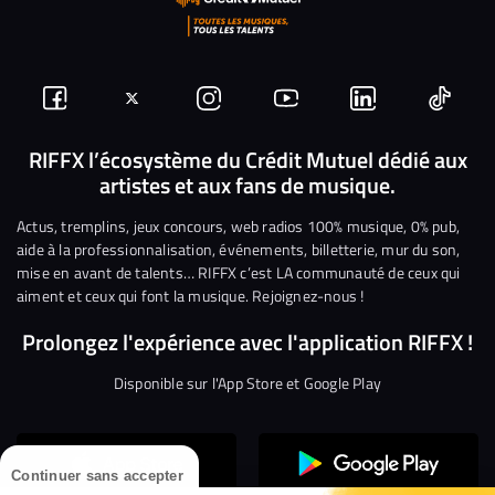
Suivez-
Suivez-
Nous
Nous
Nous
Nous
nous
nous
rejoindre
rejoindre
rejoindre
rejoi
RIFFX l’écosystème du Crédit Mutuel dédié aux
artistes et aux fans de musique.
sur
sur
sur
sur
sur
sur
Facebook
Twitter
Instagram
YouTube
Linkedin
Tikto
Actus, tremplins, jeux concours, web radios 100% musique, 0% pub,
aide à la professionnalisation, événements, billetterie, mur du son,
mise en avant de talents… RIFFX c’est LA communauté de ceux qui
aiment et ceux qui font la musique. Rejoignez-nous !
Prolongez l'expérience avec l'application RIFFX !
Disponible sur l'App Store et Google Play
Continuer sans accepter