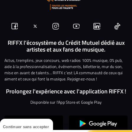
Suivez-
Suivez-
Nous
Nous
Nous
Nous
nous
nous
rejoindre
rejoindre
rejoindre
rejoi
RIFFX l’écosystème du Crédit Mutuel dédié aux
artistes et aux fans de musique.
sur
sur
sur
sur
sur
sur
Facebook
Twitter
Instagram
YouTube
Linkedin
Tikto
Actus, tremplins, jeux concours, web radios 100% musique, 0% pub,
aide à la professionnalisation, événements, billetterie, mur du son,
mise en avant de talents… RIFFX c’est LA communauté de ceux qui
aiment et ceux qui font la musique. Rejoignez-nous !
Prolongez l'expérience avec l'application RIFFX !
Disponible sur l'App Store et Google Play
Continuer sans accepter