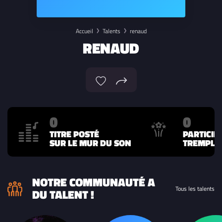
Accueil
Talents
renaud
RENAUD
0
0
TITRE POSTÉ
PARTICIP
SUR LE MUR DU SON
TREMPLIN
NOTRE COMMUNAUTÉ A
Tous les talents
DU TALENT !