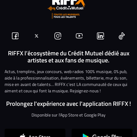
Suivez-
Suivez-
Nous
Nous
Nous
Nous
nous
nous
rejoindre
rejoindre
rejoindre
rejoi
RIFFX l’écosystème du Crédit Mutuel dédié aux
artistes et aux fans de musique.
sur
sur
sur
sur
sur
sur
Facebook
Twitter
Instagram
YouTube
Linkedin
Tikto
Actus, tremplins, jeux concours, web radios 100% musique, 0% pub,
aide à la professionnalisation, événements, billetterie, mur du son,
mise en avant de talents… RIFFX c’est LA communauté de ceux qui
aiment et ceux qui font la musique. Rejoignez-nous !
Prolongez l'expérience avec l'application RIFFX !
Disponible sur l'App Store et Google Play