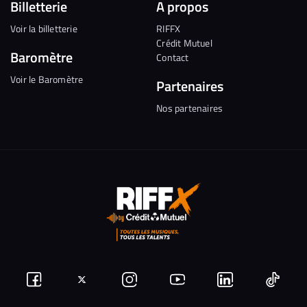
Billetterie
A propos
Voir la billetterie
RIFFX
Crédit Mutuel
Baromètre
Contact
Voir le Baromètre
Partenaires
Nos partenaires
Suivez-
Suivez-
Nous
Nous
Nous
Nous