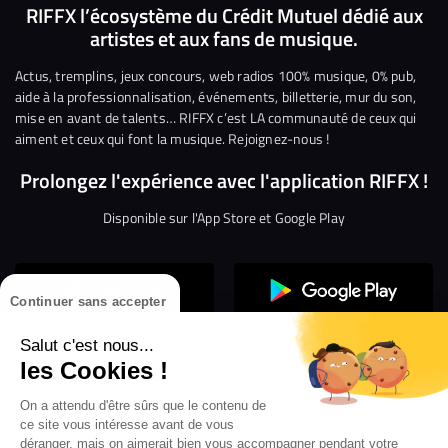
nous
nous
rejoindre
rejoindre
rejoindre
rejoi
RIFFX l’écosystème du Crédit Mutuel dédié aux
artistes et aux fans de musique.
sur
sur
sur
sur
sur
sur
Facebook
Twitter
Instagram
YouTube
Linkedin
Tikto
Actus, tremplins, jeux concours, web radios 100% musique, 0% pub,
aide à la professionnalisation, événements, billetterie, mur du son,
mise en avant de talents… RIFFX c’est LA communauté de ceux qui
aiment et ceux qui font la musique. Rejoignez-nous !
Prolongez l'expérience avec l'application RIFFX !
Disponible sur l'App Store et Google Play
Continuer sans accepter
Salut c'est nous...
les Cookies !
On a attendu d'être sûrs que le contenu de
Confidentialité
Gestion des cookies
ce site vous intéresse avant de vous
Conditions générales d’utilisation
Mentions légales
déranger, mais on aimerait bien vous accompagner pendant votre