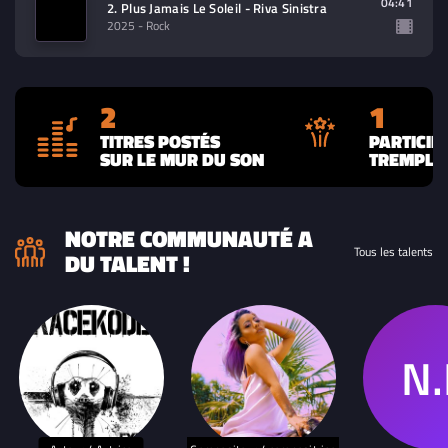
04:41
2. Plus Jamais Le Soleil - Riva Sinistra
2025
- Rock
2
1
TITRES POSTÉS
PARTICIP
SUR LE MUR DU SON
TREMPLIN
NOTRE COMMUNAUTÉ A
Tous les talents
DU TALENT !