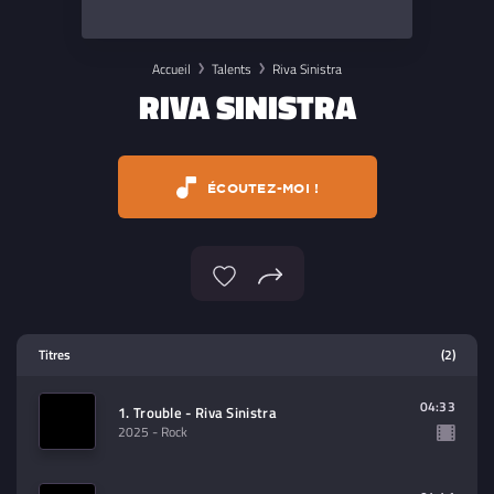
Accueil
Talents
Riva Sinistra
RIVA SINISTRA
ÉCOUTEZ-MOI !
Lecteur multimedia
Titres
(2)
Sélectionnez dans la playlist un
contenu à lire (audio/video)
04:33
1. Trouble - Riva Sinistra
2025
- Rock