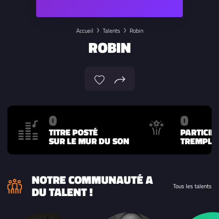
Accueil
Talents
Robin
ROBIN
0
0
TITRE POSTÉ
PARTICIP
SUR LE MUR DU SON
TREMPLIN
NOTRE COMMUNAUTÉ A
Tous les talents
DU TALENT !