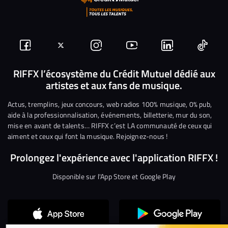
Suivez-
Suivez-
Nous
Nous
Nous
Nous
nous
nous
rejoindre
rejoindre
rejoindre
rejoi
RIFFX l’écosystème du Crédit Mutuel dédié aux
artistes et aux fans de musique.
sur
sur
sur
sur
sur
sur
Facebook
Twitter
Instagram
YouTube
Linkedin
Tikto
Actus, tremplins, jeux concours, web radios 100% musique, 0% pub,
aide à la professionnalisation, événements, billetterie, mur du son,
mise en avant de talents… RIFFX c’est LA communauté de ceux qui
aiment et ceux qui font la musique. Rejoignez-nous !
Prolongez l'expérience avec l'application RIFFX !
Disponible sur l'App Store et Google Play
Continuer sans accepter