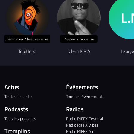
Beatmaker / beatmakeuse
Rappeur / rappeuse
TobiHood
Dilem K.R.A
Laury
Actus
Évènements
Toutes les actus
Tous les évènements
Podcasts
Radios
Tous les podcasts
Radio RIFFX Festival
Radio RIFFX Vibes
Tremplins
Radio RIFFX Air