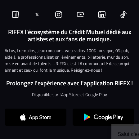
Suivez-
Suivez-
Nous
Nous
Nous
Nous
nous
nous
rejoindre
rejoindre
rejoindre
rejoi
RIFFX l’écosystème du Crédit Mutuel dédié aux
artistes et aux fans de musique.
sur
sur
sur
sur
sur
sur
Facebook
Twitter
Instagram
YouTube
Linkedin
Tikto
Actus, tremplins, jeux concours, web radios 100% musique, 0% pub,
aide à la professionnalisation, événements, billetterie, mur du son,
mise en avant de talents… RIFFX c’est LA communauté de ceux qui
aiment et ceux qui font la musique. Rejoignez-nous !
Prolongez l'expérience avec l'application RIFFX !
Disponible sur l'App Store et Google Play
Continuer sans accepter
Salut c'est nous...