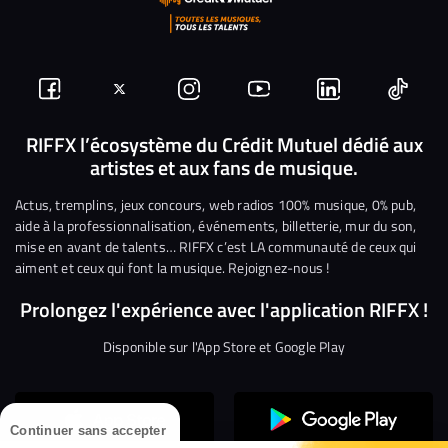
Suivez-
Suivez-
Nous
Nous
Nous
Nous
nous
nous
rejoindre
rejoindre
rejoindre
rejoi
RIFFX l’écosystème du Crédit Mutuel dédié aux
artistes et aux fans de musique.
sur
sur
sur
sur
sur
sur
Facebook
Twitter
Instagram
YouTube
Linkedin
Tikto
Actus, tremplins, jeux concours, web radios 100% musique, 0% pub,
aide à la professionnalisation, événements, billetterie, mur du son,
mise en avant de talents… RIFFX c’est LA communauté de ceux qui
aiment et ceux qui font la musique. Rejoignez-nous !
Prolongez l'expérience avec l'application RIFFX !
Disponible sur l'App Store et Google Play
Continuer sans accepter