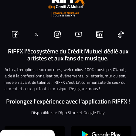
Suivez-
Suivez-
Nous
Nous
Nous
Nous
nous
nous
rejoindre
rejoindre
rejoindre
rejoi
RIFFX l’écosystème du Crédit Mutuel dédié aux
artistes et aux fans de musique.
sur
sur
sur
sur
sur
sur
Facebook
Twitter
Instagram
YouTube
Linkedin
Tikto
Actus, tremplins, jeux concours, web radios 100% musique, 0% pub,
aide à la professionnalisation, événements, billetterie, mur du son,
mise en avant de talents… RIFFX c’est LA communauté de ceux qui
aiment et ceux qui font la musique. Rejoignez-nous !
Prolongez l'expérience avec l'application RIFFX !
Disponible sur l'App Store et Google Play