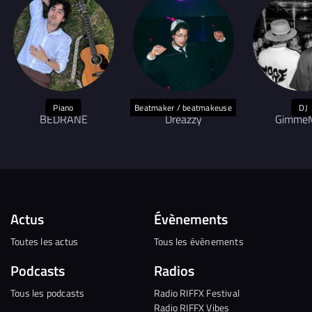
Piano
Beatmaker / beatmakeuse
DJ
BEDRANE
Dreazzy
Gimme
Actus
Évènements
Toutes les actus
Tous les évènements
Podcasts
Radios
Tous les podcasts
Radio RIFFX Festival
Radio RIFFX Vibes