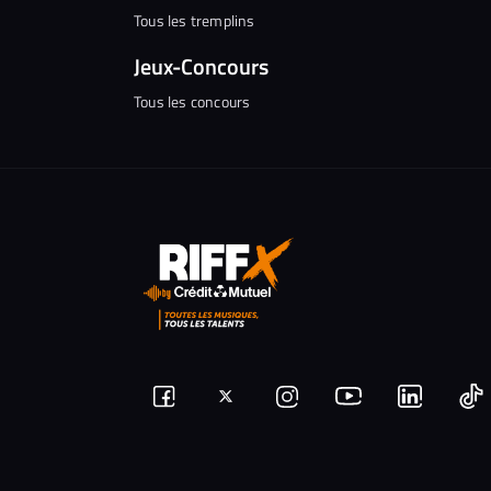
Tous les tremplins
Jeux-Concours
Tous les concours
Suivez-
Suivez-
Nous
Nous
N
Nous
nous
rejoindre
rejoindr
nous
rejoindre
r
sur
sur
sur
sur
sur
s