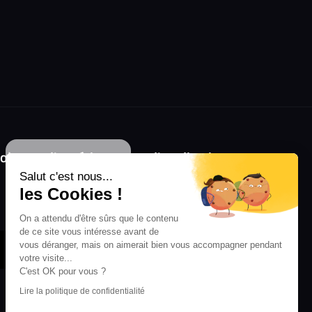
Continuer sans accepter
olongez l'expérience avec l'application
RIFFX !
Salut c'est nous...
les Cookies !
Disponible sur l'App Store et Google Play
On a attendu d'être sûrs que le contenu
de ce site vous intéresse avant de
vous déranger, mais on aimerait bien vous accompagner pendant
votre visite...
C'est OK pour vous ?
Lire la politique de confidentialité