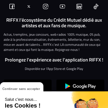
Suivez-
Suivez-
Nous
Nous
Nous
Nous
nous
nous
rejoindre
rejoindre
rejoindre
rejoi
RIFFX l’écosystème du Crédit Mutuel dédié aux
artistes et aux fans de musique.
sur
sur
sur
sur
sur
sur
Facebook
Twitter
Instagram
YouTube
Linkedin
Tikto
Actus, tremplins, jeux concours, web radios 100% musique, 0% pub,
aide à la professionnalisation, événements, billetterie, mur du son,
mise en avant de talents… RIFFX c’est LA communauté de ceux qui
aiment et ceux qui font la musique. Rejoignez-nous !
Prolongez l'expérience avec l'application RIFFX !
Disponible sur l'App Store et Google Play
Continuer sans accepter
Salut c'est nous...
les Cookies !