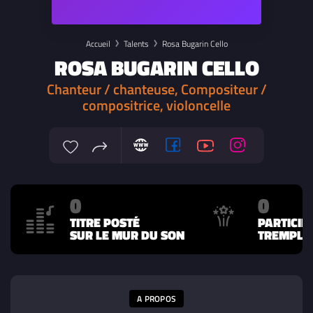
Accueil
Talents
Rosa Bugarin Cello
ROSA BUGARIN CELLO
Chanteur / chanteuse, Compositeur /
compositrice, violoncelle
0
0
TITRE POSTÉ
PARTICIP
SUR LE MUR DU SON
TREMPLIN
A PROPOS