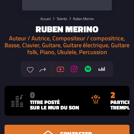
Accueil
Talents
Ruben Merino
RUBEN MERINO
Auteur / Autrice, Compositeur / compositrice,
Basse, Clavier, Guitare, Guitare électrique, Guitare
folk, Piano, Ukulele, Percussion
0
2
TITRE POSTÉ
PARTICIP
SUR LE MUR DU SON
TREMPLIN
CONTACTER