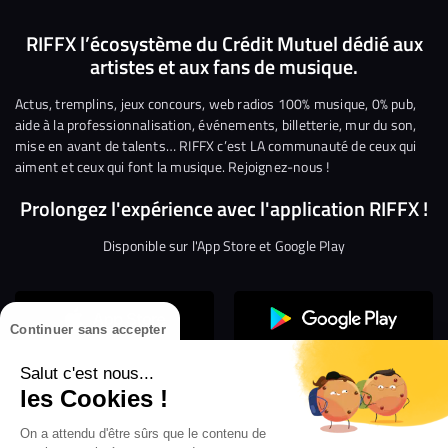
Suivez-
Suivez-
Nous
Nous
Nous
Nous
nous
nous
rejoindre
rejoindre
rejoindre
rejoi
RIFFX l’écosystème du Crédit Mutuel dédié aux
artistes et aux fans de musique.
sur
sur
sur
sur
sur
sur
Facebook
Twitter
Instagram
YouTube
Linkedin
Tikto
Actus, tremplins, jeux concours, web radios 100% musique, 0% pub,
aide à la professionnalisation, événements, billetterie, mur du son,
mise en avant de talents… RIFFX c’est LA communauté de ceux qui
aiment et ceux qui font la musique. Rejoignez-nous !
Prolongez l'expérience avec l'application RIFFX !
Disponible sur l'App Store et Google Play
Continuer sans accepter
Salut c'est nous...
les Cookies !
On a attendu d'être sûrs que le contenu de
Confidentialité
Gestion des cookies