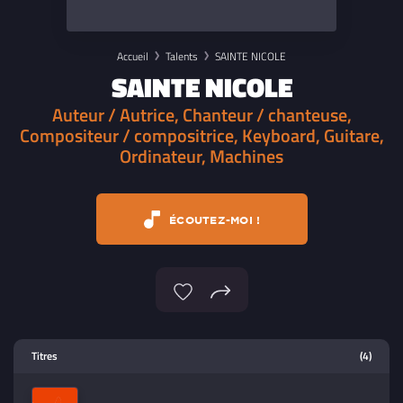
Accueil
Talents
SAINTE NICOLE
SAINTE NICOLE
Auteur / Autrice, Chanteur / chanteuse,
Compositeur / compositrice, Keyboard, Guitare,
Ordinateur, Machines
ÉCOUTEZ-MOI !
Lecteur multimedia
Titres
(4)
Sélectionnez dans la playlist un
contenu à lire (audio/video)