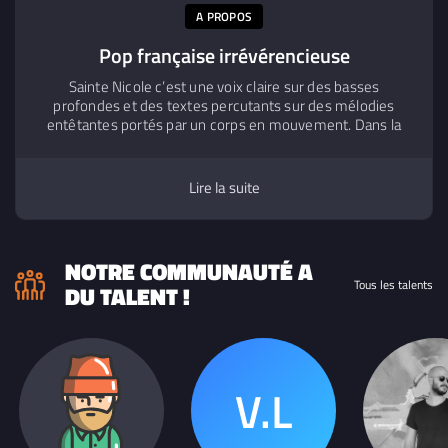
A PROPOS
Pop française irrévérencieuse
Sainte Nicole c’est une voix claire sur des basses
profondes et des textes percutants sur des mélodies
entêtantes portés par un corps en mouvement. Dans la
mouvance des icônes pop qui font le pari d’être elles-
mêmes, Sainte Nicole interroge de façon profonde et
joyeuse son identité et sa féminité. Elle s'inscrit dans une
Lire la suite
époque qui cherche à renverser les codes avec humour,
intelligence et impertinence. De la pop actuelle qui prend
racine dans le son de FKJ, l’Impératrice, et Billie Eilish. Et
qui déploie ses ailes en hommage à ses deux grands-
NOTRE COMMUNAUTÉ A
mères, toutes deux prénommées Nicole.
Tous les talents
DU TALENT !