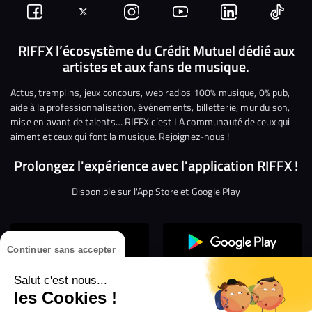
Suivez-
Suivez-
Nous
Nous
Nous
Nous
nous
nous
rejoindre
rejoindre
rejoindre
rejoi
RIFFX l’écosystème du Crédit Mutuel dédié aux
artistes et aux fans de musique.
sur
sur
sur
sur
sur
sur
Facebook
Twitter
Instagram
YouTube
Linkedin
Tikto
Actus, tremplins, jeux concours, web radios 100% musique, 0% pub,
aide à la professionnalisation, événements, billetterie, mur du son,
mise en avant de talents… RIFFX c’est LA communauté de ceux qui
aiment et ceux qui font la musique. Rejoignez-nous !
Prolongez l'expérience avec l'application RIFFX !
Disponible sur l'App Store et Google Play
Continuer sans accepter
Salut c'est nous...
les Cookies !