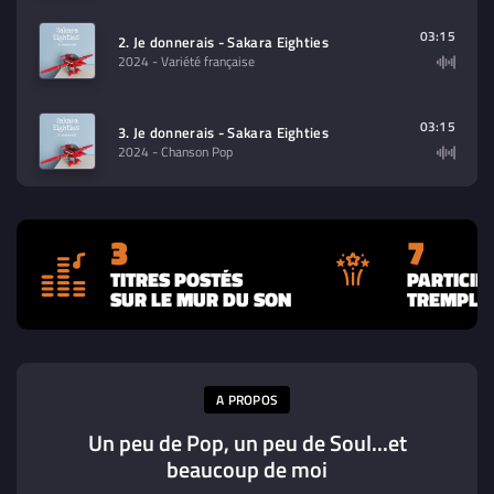
03:15
2. Je donnerais - Sakara Eighties
2024
- Variété française
03:15
3. Je donnerais - Sakara Eighties
2024
- Chanson Pop
3
7
TITRES POSTÉS
PARTICIP
SUR LE MUR DU SON
TREMPLIN
A PROPOS
Un peu de Pop, un peu de Soul...et
beaucoup de moi