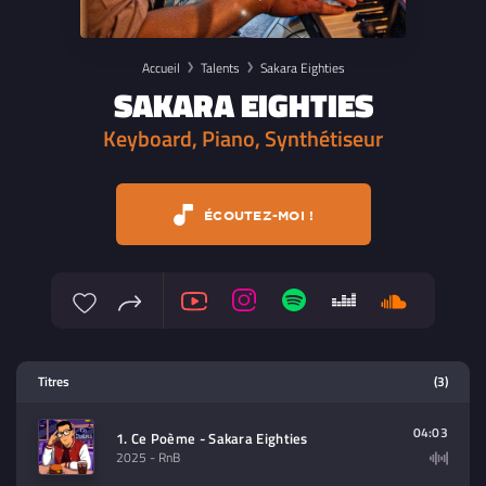
Accueil
Talents
Sakara Eighties
SAKARA EIGHTIES
Keyboard, Piano, Synthétiseur
ÉCOUTEZ-MOI !
Lecteur multimedia
Titres
(3)
Sélectionnez dans la playlist un
contenu à lire (audio/video)
04:03
1. Ce Poème - Sakara Eighties
2025
- RnB