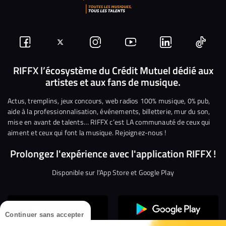
Suivez-
Suivez-
Nous
Nous
Nous
Nous
nous
nous
rejoindre
rejoindre
rejoindre
rejoi
RIFFX l’écosystème du Crédit Mutuel dédié aux
artistes et aux fans de musique.
sur
sur
sur
sur
sur
sur
Facebook
Twitter
Instagram
YouTube
Linkedin
Tikto
Actus, tremplins, jeux concours, web radios 100% musique, 0% pub,
aide à la professionnalisation, événements, billetterie, mur du son,
mise en avant de talents… RIFFX c’est LA communauté de ceux qui
aiment et ceux qui font la musique. Rejoignez-nous !
Prolongez l'expérience avec l'application RIFFX !
Disponible sur l'App Store et Google Play
Continuer sans accepter