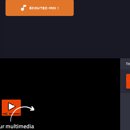
ÉCOUTEZ-MOI !
Ti
ur multimedia