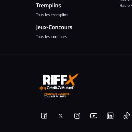
Tremplins
Radio 
Tous les tremplins
Jeux-Concours
Tous les concours
Suivez-
Suivez-
Nous
Nous
N
Nous
nous
rejoindre
rejoindr
nous
rejoindre
r