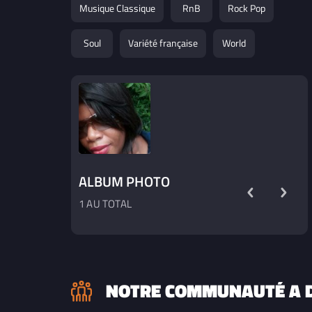
Musique Classique
RnB
Rock Pop
Soul
Variété française
World
ALBUM PHOTO
1 AU TOTAL
NOTRE COMMUNAUTÉ A D