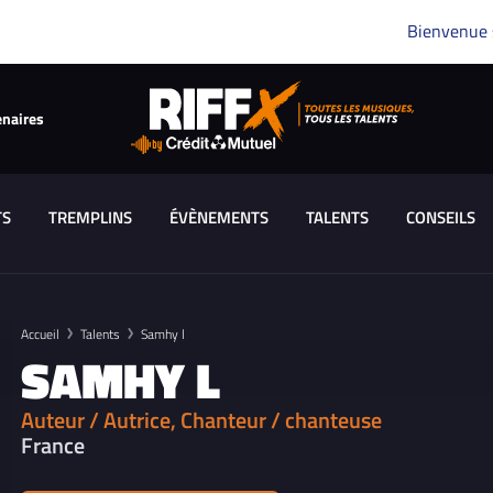
Bienvenue
enaires
TS
TREMPLINS
ÉVÈNEMENTS
TALENTS
CONSEILS
Accueil
Talents
Samhy l
SAMHY L
Auteur / Autrice, Chanteur / chanteuse
France