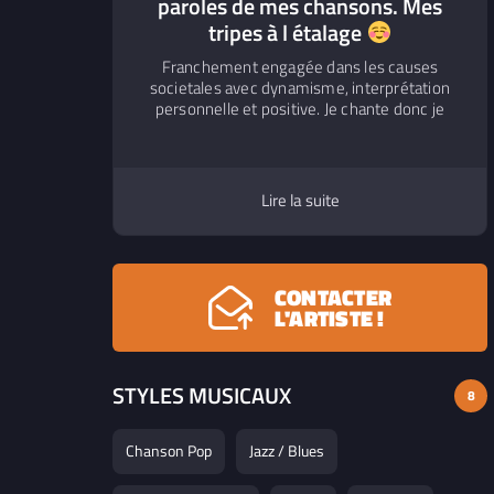
paroles de mes chansons. Mes
tripes à l étalage
Franchement engagée dans les causes
societales avec dynamisme, interprétation
personnelle et positive. Je chante donc je
suis. Aimant le partage des good vibes.
Love
Lire la suite
CONTACTER
L'ARTISTE !
STYLES MUSICAUX
8
Chanson Pop
Jazz / Blues