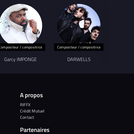
Compositeur / compositrice
Compositeur / compositrice
Garcy IMPONGE
DARWELLS
T
A propos
RIFFX
Crédit Mutuel
Contact
Partenaires