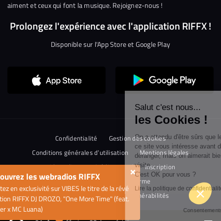
aiment et ceux qui font la musique. Rejoignez-nous !
Prolongez l'expérience avec l'application RIFFX !
Disponible sur l'App Store et Google Play
Continuer sans accepter
Salut c'est nous...
les Cookies !
On a attendu d'être sûrs que le contenu de
Confidentialité
Gestion des cookies
ce site vous intéresse avant de vous
Conditions générales d’utilisation
Mentions légales
déranger, mais on aimerait bien vous accompagner pendant votre
visite...
Aide en ligne
Crédit Mutuel
Inscription
×
ouvrez les webradios RIFFX
C'est OK pour vous ?
Accessibilité : non conforme
ez en exclusivité sur VIBES le titre de la révé
Lire la politique de confidentialité
Politique de divulgation de vulnérabilités
tion RIFFX DJ DROZO, "One More Time" (feat.
er x MC Luana)
Consentements certifiés par