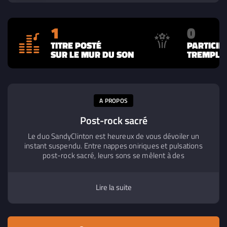
1
0
TITRE POSTÉ
PARTICIP
SUR LE MUR DU SON
TREMPLIN
A PROPOS
Post-rock sacré
Le duo SandyClinton est heureux de vous dévoiler un
instant suspendu. Entre nappes oniriques et pulsations
post-rock sacré, leurs sons se mêlent à des
réminiscences ethno ambient, tissant un paysage sonore
à la fois intime et vaste. Une invitation à fermer les yeux, à
se laisser porter, et à habiter pleinement ce voyage
Lire la suite
poétique.