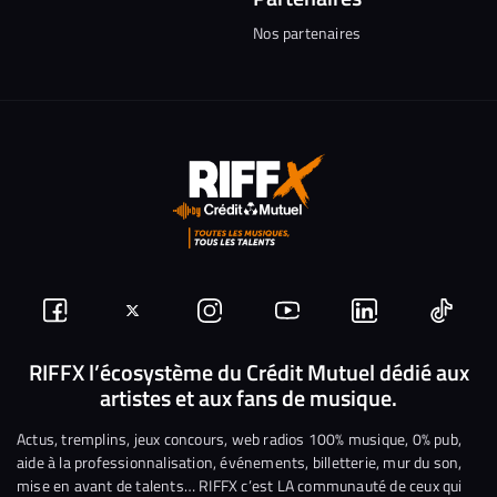
Nos partenaires
Suivez-
Suivez-
Nous
Nous
Nous
Nous
nous
nous
rejoindre
rejoindre
rejoindre
rejoi
RIFFX l’écosystème du Crédit Mutuel dédié aux
artistes et aux fans de musique.
sur
sur
sur
sur
sur
sur
Facebook
Twitter
Instagram
YouTube
Linkedin
Tikto
Actus, tremplins, jeux concours, web radios 100% musique, 0% pub,
aide à la professionnalisation, événements, billetterie, mur du son,
mise en avant de talents… RIFFX c’est LA communauté de ceux qui