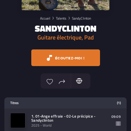
Accueil
Talents
SandyClinton
SANDYCLINTON
Guitare électrique, Pad
ÉCOUTEZ-MOI !
Lecteur multimedia
Titres
(1)
Sélectionnez dans la playlist un
contenu à lire (audio/video)
1. 01-Ange effraie - 02-Le précipice -
09:09
Sandyclinton
2025
- World