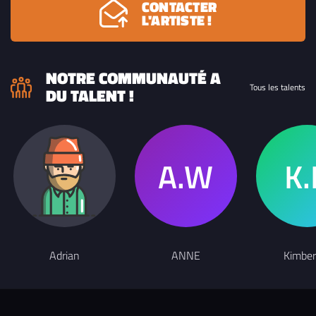
CONTACTER
L'ARTISTE !
NOTRE COMMUNAUTÉ A
Tous les talents
DU TALENT !
Adrian
ANNE
Kimber