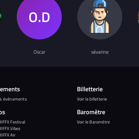
Oscar
séverine
nements
Billetterie
es évènements
Voir la billetterie
os
Baromètre
RIFFX Festival
Voir le Baromètre
RIFFX Vibes
RIFFX Air