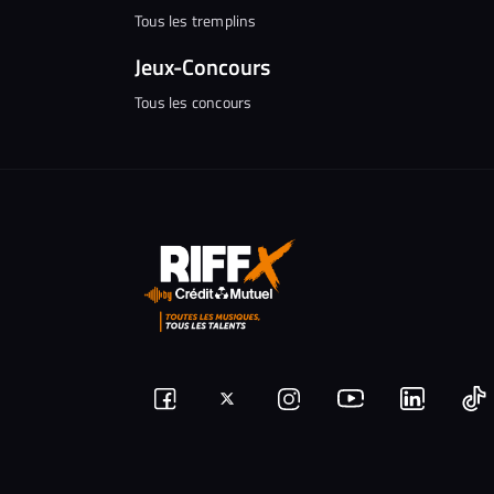
Tous les tremplins
Jeux-Concours
Tous les concours
Suivez-
Suivez-
Nous
Nous
N
Nous
nous
rejoindre
rejoindr
nous
rejoindre
r
sur
sur
sur
sur
sur
s