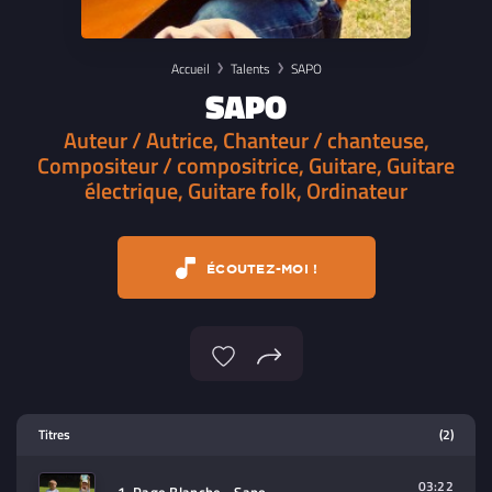
Accueil
Talents
SAPO
SAPO
Auteur / Autrice, Chanteur / chanteuse,
Compositeur / compositrice, Guitare, Guitare
électrique, Guitare folk, Ordinateur
ÉCOUTEZ-MOI !
Lecteur multimedia
Titres
(2)
Sélectionnez dans la playlist un
contenu à lire (audio/video)
03:22