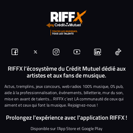
Suivez-
Suivez-
Nous
Nous
Nous
Nous
nous
nous
rejoindre
rejoindre
rejoindre
rejoi
RIFFX l’écosystème du Crédit Mutuel dédié aux
artistes et aux fans de musique.
sur
sur
sur
sur
sur
sur
Facebook
Twitter
Instagram
YouTube
Linkedin
Tikto
Actus, tremplins, jeux concours, web radios 100% musique, 0% pub,
aide à la professionnalisation, événements, billetterie, mur du son,
mise en avant de talents… RIFFX c’est LA communauté de ceux qui
aiment et ceux qui font la musique. Rejoignez-nous !
Prolongez l'expérience avec l'application RIFFX !
Disponible sur l'App Store et Google Play