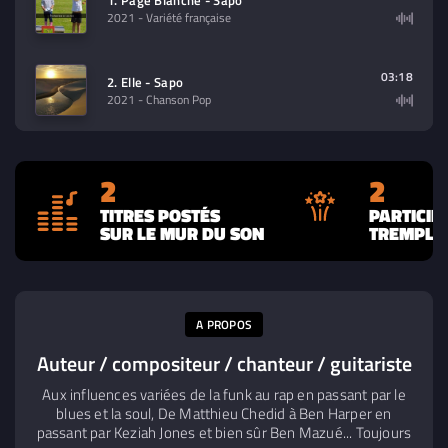
1. Page Blanche - Sapo
2021
- Variété française
03:18
2. Elle - Sapo
2021
- Chanson Pop
2
2
TITRES POSTÉS
PARTICIP
SUR LE MUR DU SON
TREMPLIN
A PROPOS
Auteur / compositeur / chanteur / guitariste
Aux influences variées de la funk au rap en passant par le
blues et la soul, De Matthieu Chedid à Ben Harper en
passant par Keziah Jones et bien sûr Ben Mazué... Toujours