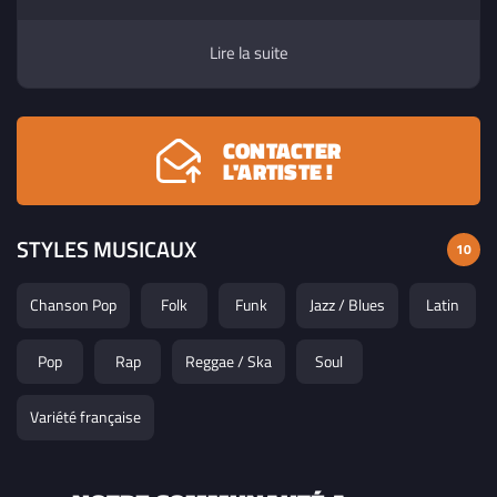
ouvert sur la découverte de nouveaux univers musicaux
pour moi l'énergie musicale est vitale.
Lire la suite
CONTACTER
L'ARTISTE !
STYLES MUSICAUX
10
Chanson Pop
Folk
Funk
Jazz / Blues
Latin
Pop
Rap
Reggae / Ska
Soul
Variété française