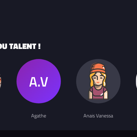
U TALENT !
Agathe
Anais Vanessa