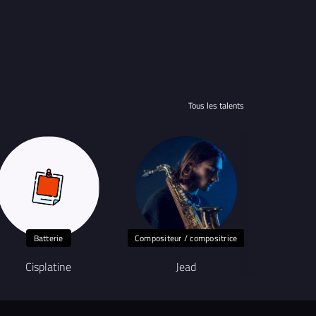
Tous les talents
Batterie
Compositeur / compositrice
Sa
Cisplatine
Jead
Lisa