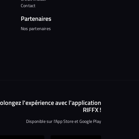
Contact
Partenaires
Nos partenaires
Continuer sans accepter
olongez l'expérience avec l'application
RIFFX !
Salut c'est nous...
les Cookies !
Disponible sur l'App Store et Google Play
On a attendu d'être sûrs que le contenu
de ce site vous intéresse avant de