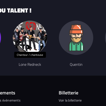
U TALENT !
Chanteur / chanteuse
Lone Redneck
Quentin
nements
Billetterie
es évènements
Voir la billetterie