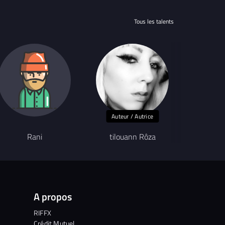
Tous les talents
Auteur / Autrice
Rani
tilouann Rôza
Ma
A propos
RIFFX
Crédit Mutuel