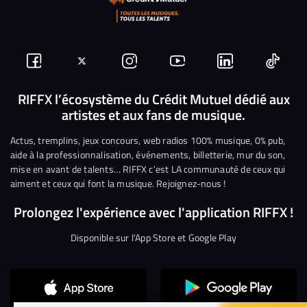
Suivez-
Suivez-
Nous
Nous
Nous
Nous
nous
nous
rejoindre
rejoindre
rejoindre
rejoi
RIFFX l’écosystème du Crédit Mutuel dédié aux
artistes et aux fans de musique.
sur
sur
sur
sur
sur
sur
Facebook
Twitter
Instagram
YouTube
Linkedin
Tikto
Actus, tremplins, jeux concours, web radios 100% musique, 0% pub,
aide à la professionnalisation, événements, billetterie, mur du son,
mise en avant de talents… RIFFX c’est LA communauté de ceux qui
aiment et ceux qui font la musique. Rejoignez-nous !
Prolongez l'expérience avec l'application RIFFX !
Disponible sur l'App Store et Google Play
Continuer sans accepter