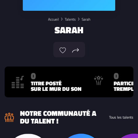
Accueil
Talents
Sarah
SARAH
0
0
TITRE POSTÉ
PARTICIP
SUR LE MUR DU SON
TREMPLIN
NOTRE COMMUNAUTÉ A
Tous les talents
DU TALENT !