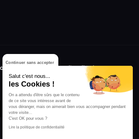
Continuer sans accepter
olongez l'expérience avec l'application
RIFFX !
Salut c'est nous...
les Cookies !
Disponible sur l'App Store et Google Play
On a attendu d'être sûrs que le contenu
de ce site vous intéresse avant de
vous déranger, mais on aimerait bien vous accompagner pendant
votre visite...
C'est OK pour vous ?
Lire la politique de confidentialité