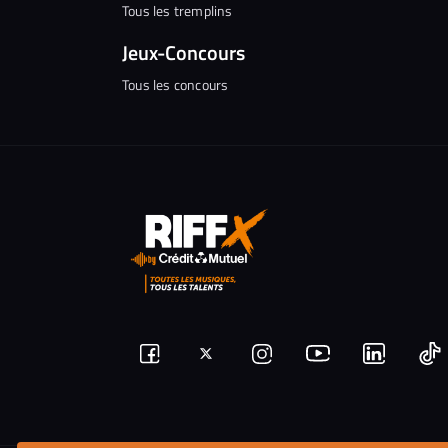
Tous les tremplins
Jeux-Concours
Tous les concours
Suivez-
Suivez-
Nous
Nous
N
Nous
nous
rejoindre
rejoindr
nous
rejoindre
r
sur
sur
sur
sur
sur
s