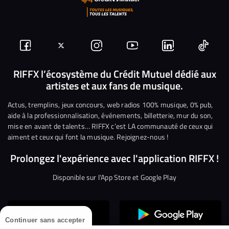
Suivez-
Suivez-
Nous
Nous
Nous
Nous
nous
nous
rejoindre
rejoindre
rejoindre
rejoi
RIFFX l’écosystème du Crédit Mutuel dédié aux
artistes et aux fans de musique.
sur
sur
sur
sur
sur
sur
Facebook
Twitter
Instagram
YouTube
Linkedin
Tikto
Actus, tremplins, jeux concours, web radios 100% musique, 0% pub,
aide à la professionnalisation, événements, billetterie, mur du son,
mise en avant de talents… RIFFX c’est LA communauté de ceux qui
aiment et ceux qui font la musique. Rejoignez-nous !
Prolongez l'expérience avec l'application RIFFX !
Disponible sur l'App Store et Google Play
Continuer sans accepter