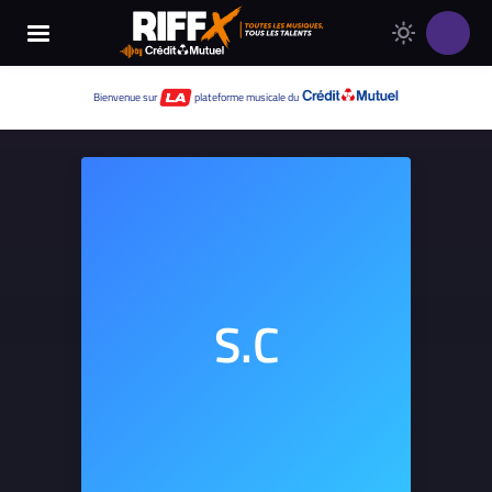
Changer
Thème
le
clair
thème
Thème
Bienvenue sur
plateforme musicale du
de
sombre
RIFFX