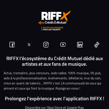
Suivez-
Suivez-
Nous
Nous
Nous
Nous
nous
nous
rejoindre
rejoindre
rejoindre
rejoi
RIFFX l’écosystème du Crédit Mutuel dédié aux
artistes et aux fans de musique.
sur
sur
sur
sur
sur
sur
Facebook
Twitter
Instagram
YouTube
Linkedin
Tikto
Actus, tremplins, jeux concours, web radios 100% musique, 0% pub,
aide à la professionnalisation, événements, billetterie, mur du son,
mise en avant de talents… RIFFX c’est LA communauté de ceux qui
aiment et ceux qui font la musique. Rejoignez-nous !
Prolongez l'expérience avec l'application RIFFX !
Disponible sur l'App Store et Google Play