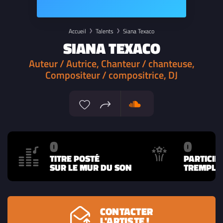
Accueil
Talents
Siana Texaco
SIANA TEXACO
Auteur / Autrice, Chanteur / chanteuse,
Compositeur / compositrice, DJ
0
0
TITRE POSTÉ
PARTICIP
SUR LE MUR DU SON
TREMPLIN
CONTACTER
L'ARTISTE !