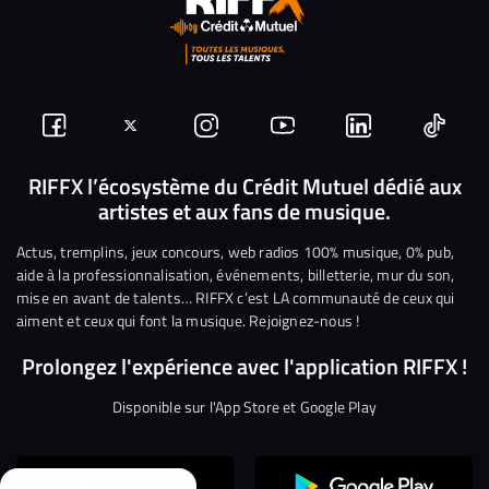
Suivez-
Suivez-
Nous
Nous
Nous
Nous
nous
nous
rejoindre
rejoindre
rejoindre
rejoi
RIFFX l’écosystème du Crédit Mutuel dédié aux
artistes et aux fans de musique.
sur
sur
sur
sur
sur
sur
Facebook
Twitter
Instagram
YouTube
Linkedin
Tikto
Actus, tremplins, jeux concours, web radios 100% musique, 0% pub,
aide à la professionnalisation, événements, billetterie, mur du son,
mise en avant de talents… RIFFX c’est LA communauté de ceux qui
aiment et ceux qui font la musique. Rejoignez-nous !
Prolongez l'expérience avec l'application RIFFX !
Disponible sur l'App Store et Google Play