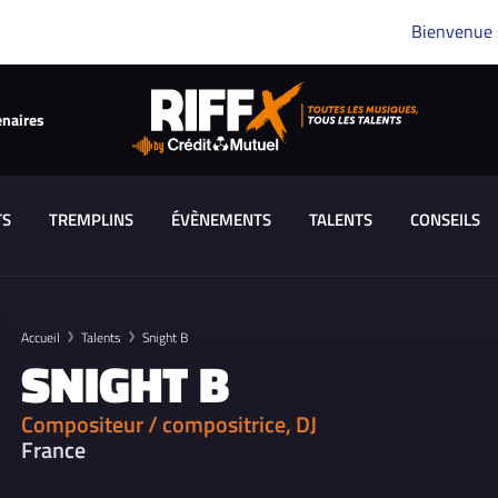
Bienvenue
enaires
TS
TREMPLINS
ÉVÈNEMENTS
TALENTS
CONSEILS
Accueil
Talents
Snight B
SNIGHT B
Compositeur / compositrice, DJ
France