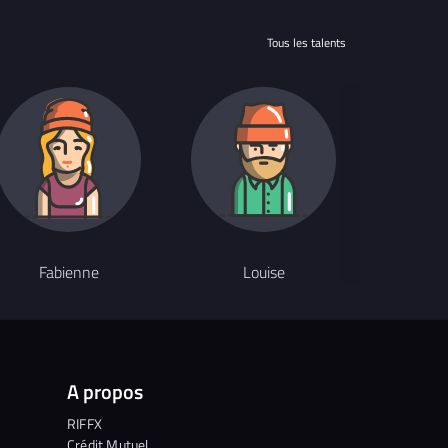
Tous les talents
Fabienne
Louise
An
A propos
RIFFX
Crédit Mutuel