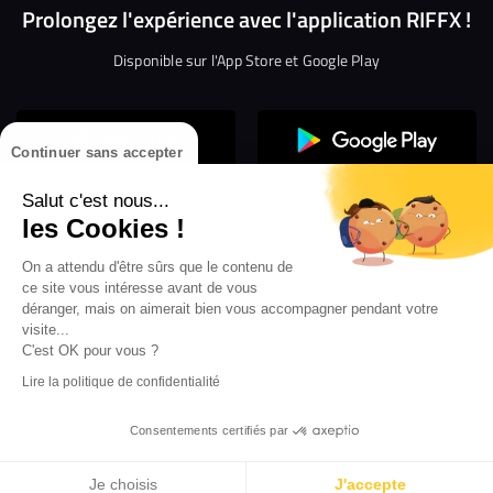
Prolongez l'expérience avec l'application RIFFX !
Disponible sur l'App Store et Google Play
Continuer sans accepter
Salut c'est nous...
les Cookies !
On a attendu d'être sûrs que le contenu de
Confidentialité
Gestion des cookies
ce site vous intéresse avant de vous
Conditions générales d’utilisation
Mentions légales
déranger, mais on aimerait bien vous accompagner pendant votre
visite...
Aide en ligne
Crédit Mutuel
Inscription
×
ouvrez les webradios RIFFX
C'est OK pour vous ?
Accessibilité : non conforme
ez en exclusivité sur VIBES le titre de la révé
Lire la politique de confidentialité
Politique de divulgation de vulnérabilités
tion RIFFX DJ DROZO, "One More Time" (feat.
er x MC Luana)
Consentements certifiés par
...
Je choisis
J'accepte