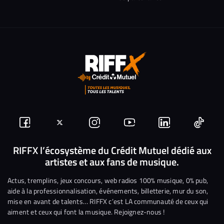
Suivez-
Suivez-
Nous
Nous
Nous
Nous
nous
nous
rejoindre
rejoindre
rejoindre
rejoi
RIFFX l’écosystème du Crédit Mutuel dédié aux
artistes et aux fans de musique.
sur
sur
sur
sur
sur
sur
Facebook
Twitter
Instagram
YouTube
Linkedin
Tikto
Actus, tremplins, jeux concours, web radios 100% musique, 0% pub,
aide à la professionnalisation, événements, billetterie, mur du son,
mise en avant de talents… RIFFX c’est LA communauté de ceux qui
aiment et ceux qui font la musique. Rejoignez-nous !