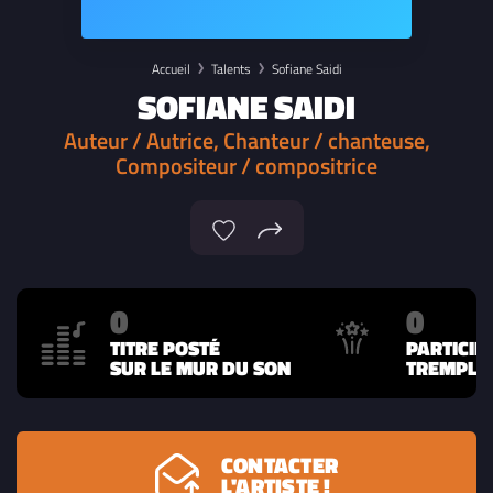
Accueil
Talents
Sofiane Saidi
SOFIANE SAIDI
Auteur / Autrice, Chanteur / chanteuse,
Compositeur / compositrice
0
0
TITRE POSTÉ
PARTICIP
SUR LE MUR DU SON
TREMPLIN
CONTACTER
L'ARTISTE !