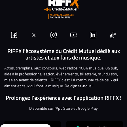
Suivez-
Suivez-
Nous
Nous
Nous
Nous
nous
nous
rejoindre
rejoindre
rejoindre
rejoi
RIFFX l’écosystème du Crédit Mutuel dédié aux
artistes et aux fans de musique.
sur
sur
sur
sur
sur
sur
Facebook
Twitter
Instagram
YouTube
Linkedin
Tikto
Actus, tremplins, jeux concours, web radios 100% musique, 0% pub,
aide à la professionnalisation, événements, billetterie, mur du son,
mise en avant de talents… RIFFX c’est LA communauté de ceux qui
aiment et ceux qui font la musique. Rejoignez-nous !
Prolongez l'expérience avec l'application RIFFX !
Disponible sur l'App Store et Google Play