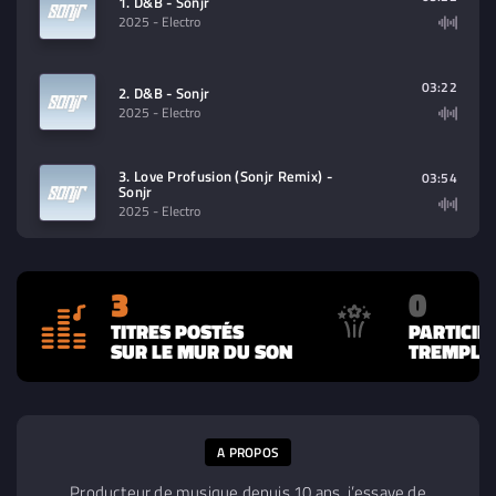
1. D&B - Sonjr
2025
- Electro
03:22
2. D&B - Sonjr
2025
- Electro
3. Love Profusion (Sonjr Remix) -
03:54
Sonjr
2025
- Electro
3
0
TITRES POSTÉS
PARTICIP
SUR LE MUR DU SON
TREMPLIN
A PROPOS
Producteur de musique depuis 10 ans, j’essaye de