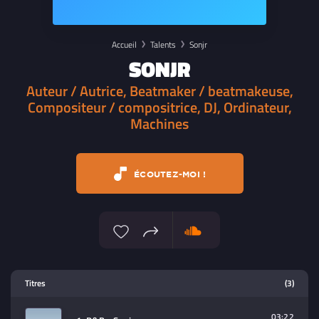
Accueil
Talents
Sonjr
SONJR
Auteur / Autrice, Beatmaker / beatmakeuse,
Compositeur / compositrice, DJ, Ordinateur,
Machines
ÉCOUTEZ-MOI !
Lecteur multimedia
Titres
(3)
Sélectionnez dans la playlist un
contenu à lire (audio/video)
03:22