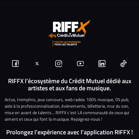
Suivez-
Suivez-
Nous
Nous
Nous
Nous
nous
nous
rejoindre
rejoindre
rejoindre
rejoi
RIFFX l’écosystème du Crédit Mutuel dédié aux
artistes et aux fans de musique.
sur
sur
sur
sur
sur
sur
Facebook
Twitter
Instagram
YouTube
Linkedin
Tikto
Actus, tremplins, jeux concours, web radios 100% musique, 0% pub,
aide à la professionnalisation, événements, billetterie, mur du son,
mise en avant de talents… RIFFX c’est LA communauté de ceux qui
aiment et ceux qui font la musique. Rejoignez-nous !
Prolongez l'expérience avec l'application RIFFX !