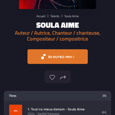
Accueil
Talents
Soula Aime
SOULA AIME
Auteur / Autrice, Chanteur / chanteuse,
Compositeur / compositrice
ÉCOUTEZ-MOI !
Lecteur multimedia
Titres
(1)
Sélectionnez dans la playlist un
contenu à lire (audio/video)
1. Tout ira mieux demain - Soula Aime
2024
- Variété française