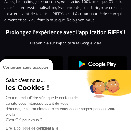
Facebook
Twitter
Instagram
YouTube
Linkedin
Tikto
Actus, tremplins, jeux concours, web radios 100% musique, 0% pub,
aide à la professionnalisation, événements, billetterie, mur du son,
mise en avant de talents… RIFFX c’est LA communauté de ceux qui
aiment et ceux qui font la musique. Rejoignez-nous !
Prolongez l'expérience avec l'application RIFFX !
Disponible sur l'App Store et Google Play
Continuer sans accepter
Salut c'est nous...
les Cookies !
On a attendu d'être sûrs que le contenu de
Confidentialité
Gestion des cookies
ce site vous intéresse avant de vous
Conditions générales d’utilisation
Mentions légales
déranger, mais on aimerait bien vous accompagner pendant votre
visite...
Aide en ligne
Crédit Mutuel
Inscription
×
ouvrez les webradios RIFFX
C'est OK pour vous ?
Accessibilité : non conforme
ez en exclusivité sur VIBES le titre de la révé
Lire la politique de confidentialité