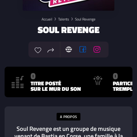
Accueil
Talents
Soul Revenge
SOUL REVENGE
0
0
TITRE POSTÉ
PARTICIP
SUR LE MUR DU SON
TREMPLIN
A PROPOS
Soul Revenge est un groupe de musique
venant de Bastia en Corse, une famille à la