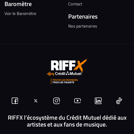
Baromètre
Contact
Voir le Baromètre
Partenaires
Nos partenaires
Suivez-
Suivez-
Nous
Nous
Nous
Nous
nous
nous
rejoindre
rejoindre
rejoindre
rejoi
RIFFX l’écosystème du Crédit Mutuel dédié aux
artistes et aux fans de musique.
sur
sur
sur
sur
sur
sur