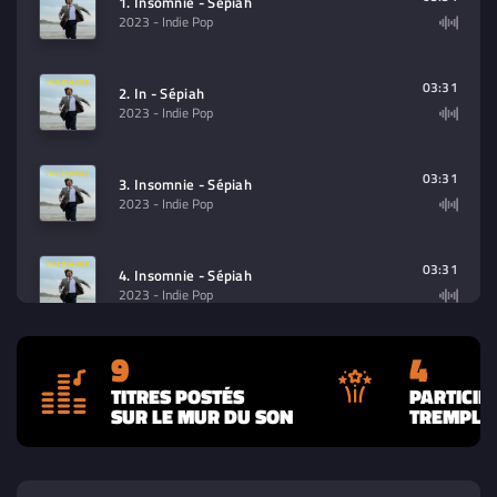
1. Insomnie - Sépiah
2023
- Indie Pop
03:31
2. In - Sépiah
2023
- Indie Pop
03:31
3. Insomnie - Sépiah
2023
- Indie Pop
03:31
4. Insomnie - Sépiah
2023
- Indie Pop
9
4
03:42
5. Marqué au fer - Sépiah
2023
- Pop
TITRES POSTÉS
PARTICIP
SUR LE MUR DU SON
TREMPLIN
03:36
6. Devant - Sépiah
2023
- Pop