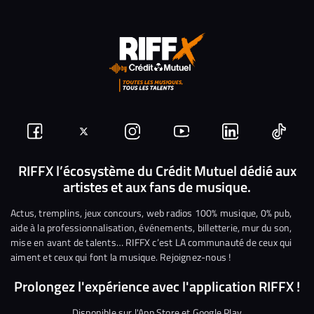
Suivez-
Suivez-
Nous
Nous
Nous
Nous
nous
nous
rejoindre
rejoindre
rejoindre
rejoi
RIFFX l’écosystème du Crédit Mutuel dédié aux
artistes et aux fans de musique.
sur
sur
sur
sur
sur
sur
Facebook
Twitter
Instagram
YouTube
Linkedin
Tikto
Actus, tremplins, jeux concours, web radios 100% musique, 0% pub,
aide à la professionnalisation, événements, billetterie, mur du son,
mise en avant de talents… RIFFX c’est LA communauté de ceux qui
aiment et ceux qui font la musique. Rejoignez-nous !
Prolongez l'expérience avec l'application RIFFX !
Disponible sur l'App Store et Google Play