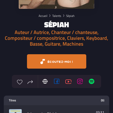
Accueil
Talents
Sépiah
SÉPIAH
Auteur / Autrice, Chanteur / chanteuse,
Compositeur / compositrice, Claviers, Keyboard,
Basse, Guitare, Machines
ÉCOUTEZ-MOI !
Lecteur multimedia
Titres
(9)
Sélectionnez dans la playlist un
contenu à lire (audio/video)
03:31