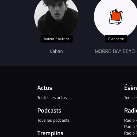
Auteur / Autrice
Clarinette
Vahan
MORRO BAY BEAC
Actus
Évè
Toutes les actus
Tous l
Podcasts
Radi
Tous les podcasts
Radio 
Radio 
Tremplins
Radio 