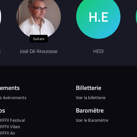
Guitare
H
José Dé Akourasse
HEDI
nements
Billetterie
es évènements
Voir la billetterie
os
Baromètre
RIFFX Festival
Voir le Baromètre
RIFFX Vibes
RIFFX Air