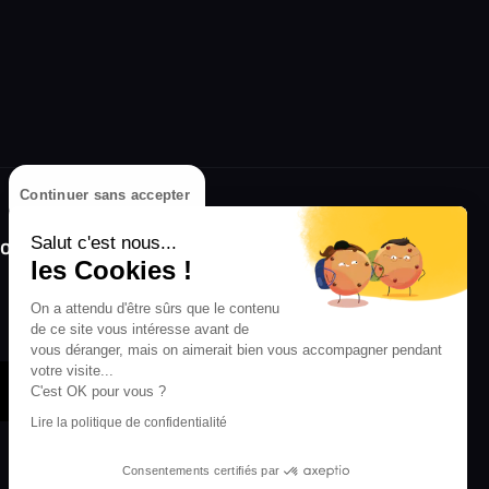
Continuer sans accepter
olongez l'expérience avec l'application
Salut c'est nous...
RIFFX !
les Cookies !
Disponible sur l'App Store et Google Play
On a attendu d'être sûrs que le contenu
de ce site vous intéresse avant de
vous déranger, mais on aimerait bien vous accompagner pendant
votre visite...
C'est OK pour vous ?
Lire la politique de confidentialité
Consentements certifiés par