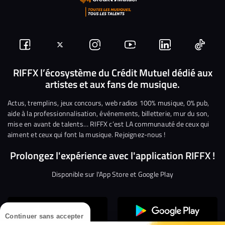
Suivez-
Suivez-
Nous
Nous
Nous
Nous
nous
nous
rejoindre
rejoindre
rejoindre
rejoi
RIFFX l’écosystème du Crédit Mutuel dédié aux
artistes et aux fans de musique.
sur
sur
sur
sur
sur
sur
Facebook
Twitter
Instagram
YouTube
Linkedin
Tikto
Actus, tremplins, jeux concours, web radios 100% musique, 0% pub,
aide à la professionnalisation, événements, billetterie, mur du son,
mise en avant de talents… RIFFX c’est LA communauté de ceux qui
aiment et ceux qui font la musique. Rejoignez-nous !
Prolongez l'expérience avec l'application RIFFX !
Disponible sur l'App Store et Google Play
Continuer sans accepter