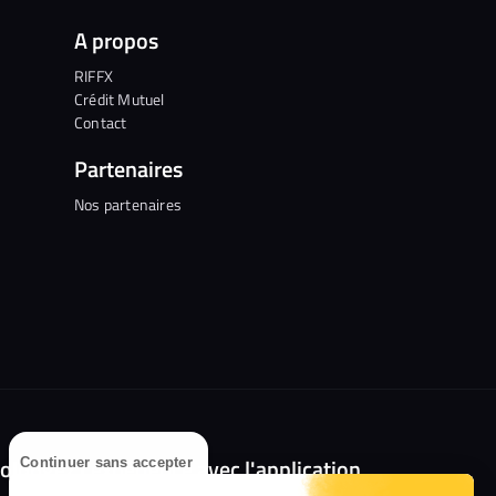
A propos
RIFFX
Crédit Mutuel
Contact
Partenaires
Nos partenaires
olongez l'expérience avec l'application
Continuer sans accepter
RIFFX !