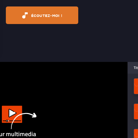
ÉCOUTEZ-MOI !
Ti
ur multimedia