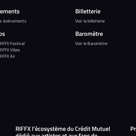
nements
Billetterie
es évènements
Voir la billetterie
os
Baromètre
RIFFX Festival
Voir le Baromètre
RIFFX Vibes
RIFFX Air
RIFFX l’écosystème du Crédit Mutuel
Pr
dédié aux artistes et aux fans de