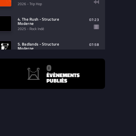
2026
- Trip Hop
4. The Rush - Structure
07:23
Moderne
2025
- Rock Indé
5. Badlands - Structure
07:58
Moderne
2025
- Indie Rock
0
6. Wild Nights - Structure
07:29
Moderne
ÉVÈNEMENTS
2025
- Indie Rock
PUBLIÉS