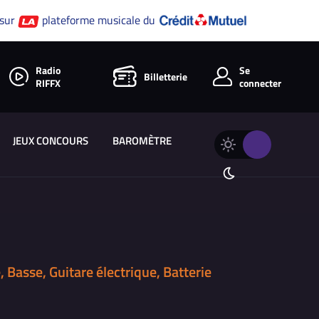
 sur
plateforme musicale du
Radio
Se
Billetterie
RIFFX
connecter
JEUX CONCOURS
BAROMÈTRE
Changer
Thème
le
clair
thème
Thème
de
sombre
RIFFX
Basse, Guitare électrique, Batterie