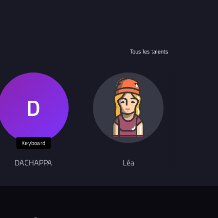
Tous les talents
Keyboard
DACHAPPA
Léa
B