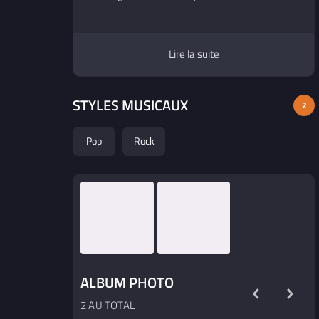
cette douceur hargneuse embrasse une
voix mélodique et accrocheuse.
Lire la suite
STYLES MUSICAUX
2
Pop
Rock
ALBUM PHOTO
2 AU TOTAL