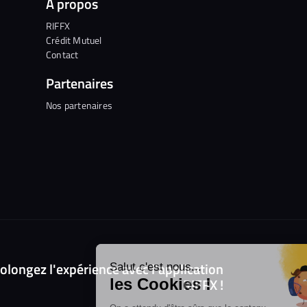
A propos
RIFFX
Crédit Mutuel
Contact
Partenaires
Nos partenaires
Continuer sans accepter
olongez l'expérience avec l'application
Salut c'est nous...
RIFFX !
les Cookies !