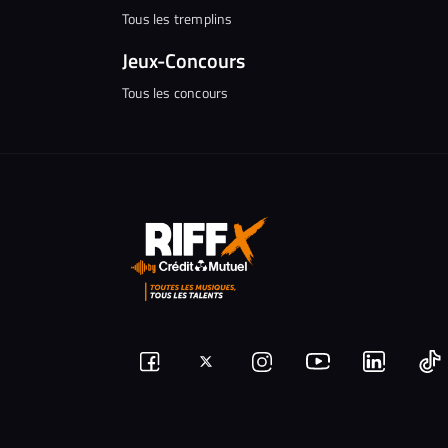
Tous les tremplins
Jeux-Concours
Tous les concours
Suivez-
Suivez-
Nous
Nous
N
Nous
nous
rejoindre
rejoindr
nous
rejoindre
r
sur
sur
sur
sur
sur
s