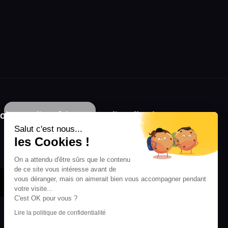
Continuer sans accepter
olongez l'expérience avec l'application
RIFFX !
Salut c'est nous...
les Cookies !
Disponible sur l'App Store et Google Play
On a attendu d'être sûrs que le contenu
de ce site vous intéresse avant de
vous déranger, mais on aimerait bien vous accompagner pendant
votre visite...
C'est OK pour vous ?
Lire la politique de confidentialité