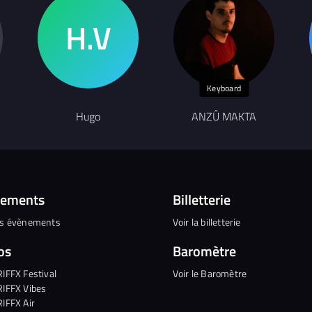
Keyboard
Hugo
ANZÛ MAKTA
nements
Billetterie
es évènements
Voir la billetterie
os
Baromètre
RIFFX Festival
Voir le Baromètre
RIFFX Vibes
RIFFX Air