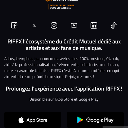
Suivez-
Suivez-
Nous
Nous
Nous
Nous
nous
nous
rejoindre
rejoindre
rejoindre
rejoi
RIFFX l’écosystème du Crédit Mutuel dédié aux
artistes et aux fans de musique.
sur
sur
sur
sur
sur
sur
Facebook
Twitter
Instagram
YouTube
Linkedin
Tikto
Actus, tremplins, jeux concours, web radios 100% musique, 0% pub,
aide à la professionnalisation, événements, billetterie, mur du son,
mise en avant de talents… RIFFX c’est LA communauté de ceux qui
aiment et ceux qui font la musique. Rejoignez-nous !
Prolongez l'expérience avec l'application RIFFX !
Disponible sur l'App Store et Google Play
Continuer sans accepter