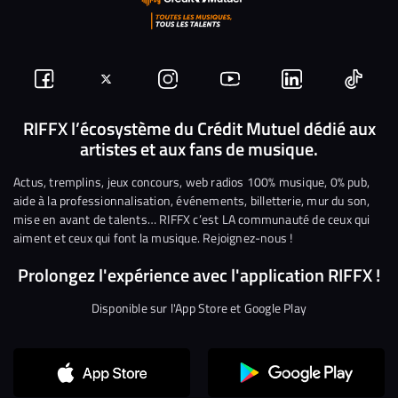
Suivez-
Suivez-
Nous
Nous
Nous
Nous
nous
nous
rejoindre
rejoindre
rejoindre
rejoi
RIFFX l’écosystème du Crédit Mutuel dédié aux
artistes et aux fans de musique.
sur
sur
sur
sur
sur
sur
Facebook
Twitter
Instagram
YouTube
Linkedin
Tikto
Actus, tremplins, jeux concours, web radios 100% musique, 0% pub,
aide à la professionnalisation, événements, billetterie, mur du son,
mise en avant de talents… RIFFX c’est LA communauté de ceux qui
aiment et ceux qui font la musique. Rejoignez-nous !
Prolongez l'expérience avec l'application RIFFX !
Disponible sur l'App Store et Google Play