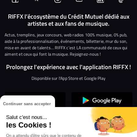
Suivez-
Suivez-
Nous
Nous
Nous
Nous
nous
nous
rejoindre
rejoindre
rejoindre
rejoi
RIFFX l’écosystème du Crédit Mutuel dédié aux
artistes et aux fans de musique.
sur
sur
sur
sur
sur
sur
Facebook
Twitter
Instagram
YouTube
Linkedin
Tikto
Actus, tremplins, jeux concours, web radios 100% musique, 0% pub,
aide à la professionnalisation, événements, billetterie, mur du son,
mise en avant de talents… RIFFX c’est LA communauté de ceux qui
aiment et ceux qui font la musique. Rejoignez-nous !
Prolongez l'expérience avec l'application RIFFX !
Disponible sur l'App Store et Google Play
Continuer sans accepter
Salut c'est nous...
les Cookies !
Confidentialité
Gestion des cookies
On a attendu d'être sûrs que le contenu de