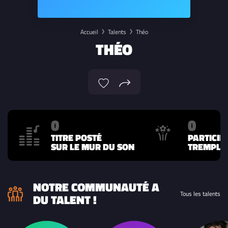
Accueil
Talents
Théo
THÉO
0
0
TITRE POSTÉ
PARTICIP
SUR LE MUR DU SON
TREMPLIN
NOTRE COMMUNAUTÉ A
Tous les talents
DU TALENT !