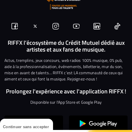
Suivez-
Suivez-
Nous
Nous
Nous
Nous
nous
nous
rejoindre
rejoindre
rejoindre
rejoi
RIFFX l’écosystème du Crédit Mutuel dédié aux
artistes et aux fans de musique.
sur
sur
sur
sur
sur
sur
Facebook
Twitter
Instagram
YouTube
Linkedin
Tikto
Actus, tremplins, jeux concours, web radios 100% musique, 0% pub,
aide à la professionnalisation, événements, billetterie, mur du son,
mise en avant de talents… RIFFX c’est LA communauté de ceux qui
aiment et ceux qui font la musique. Rejoignez-nous !
Prolongez l'expérience avec l'application RIFFX !
Disponible sur l'App Store et Google Play
Continuer sans accepter