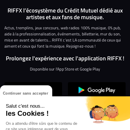
nous
nous
rejoindre
rejoindre
rejoindre
rejoi
RIFFX l’écosystème du Crédit Mutuel dédié aux
artistes et aux fans de musique.
sur
sur
sur
sur
sur
sur
Facebook
Twitter
Instagram
YouTube
Linkedin
Tikto
Actus, tremplins, jeux concours, web radios 100% musique, 0% pub,
aide à la professionnalisation, événements, billetterie, mur du son,
mise en avant de talents… RIFFX c’est LA communauté de ceux qui
aiment et ceux qui font la musique. Rejoignez-nous !
Prolongez l'expérience avec l'application RIFFX !
Disponible sur l'App Store et Google Play
Continuer sans accepter
Salut c'est nous...
les Cookies !
Confidentialité
Gestion des cookies
On a attendu d'être sûrs que le contenu de
ce site vous intéresse avant de vous