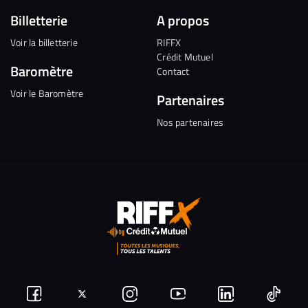
Billetterie
A propos
Voir la billetterie
RIFFX
Crédit Mutuel
Baromètre
Contact
Voir le Baromètre
Partenaires
Nos partenaires
Suivez-
Suivez-
Nous
Nous
Nous
Nous