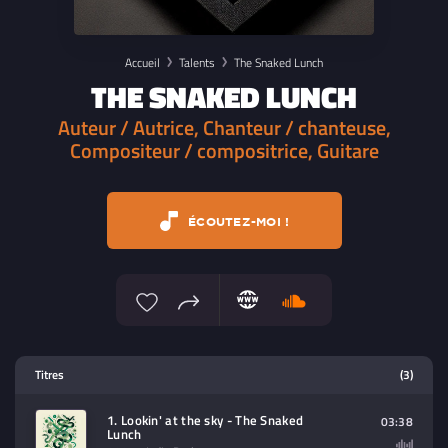
Accueil
Talents
The Snaked Lunch
THE SNAKED LUNCH
Auteur / Autrice, Chanteur / chanteuse,
Compositeur / compositrice, Guitare
ÉCOUTEZ-MOI !
Lecteur multimedia
Titres
(3)
Sélectionnez dans la playlist un
contenu à lire (audio/video)
1. Lookin' at the sky - The Snaked
03:38
Lunch