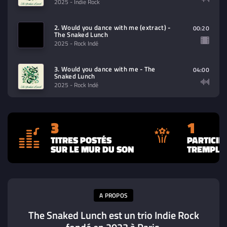
2025
- Indie Rock
2. Would you dance with me (extract) -
00:20
The Snaked Lunch
2025
- Rock Indé
3. Would you dance with me - The
04:00
Snaked Lunch
2025
- Rock Indé
3
1
TITRES POSTÉS
PARTICIP
SUR LE MUR DU SON
TREMPLIN
A PROPOS
The Snaked Lunch est un trio Indie Rock