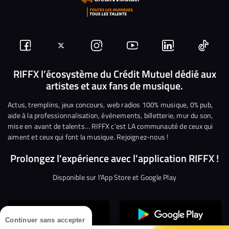
Suivez-
Suivez-
Nous
Nous
Nous
Nous
nous
nous
rejoindre
rejoindre
rejoindre
rejoi
RIFFX l’écosystème du Crédit Mutuel dédié aux
artistes et aux fans de musique.
sur
sur
sur
sur
sur
sur
Facebook
Twitter
Instagram
YouTube
Linkedin
Tikto
Actus, tremplins, jeux concours, web radios 100% musique, 0% pub,
aide à la professionnalisation, événements, billetterie, mur du son,
mise en avant de talents… RIFFX c’est LA communauté de ceux qui
aiment et ceux qui font la musique. Rejoignez-nous !
Prolongez l'expérience avec l'application RIFFX !
Disponible sur l'App Store et Google Play
Continuer sans accepter