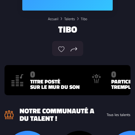
Accueil
Talents
Tibo
TIBO
0
0
TITRE POSTÉ
PARTICIP
SUR LE MUR DU SON
TREMPLIN
NOTRE COMMUNAUTÉ A
Tous les talents
DU TALENT !