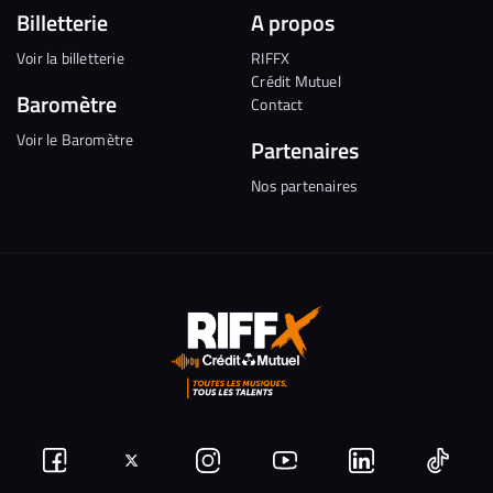
Billetterie
A propos
Voir la billetterie
RIFFX
Crédit Mutuel
Baromètre
Contact
Voir le Baromètre
Partenaires
Nos partenaires
Suivez-
Suivez-
Nous
Nous
Nous
Nous