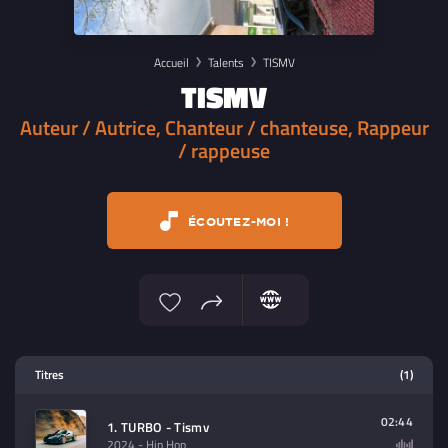
Accueil
Talents
TISMV
TISMV
Auteur / Autrice, Chanteur / chanteuse, Rappeur
/ rappeuse
ÉCOUTEZ-MOI !
Lecteur multimedia
Titres
(1)
Sélectionnez dans la playlist un
contenu à lire (audio/video)
02:44
1. TURBO - Tismv
2024
- Hip Hop