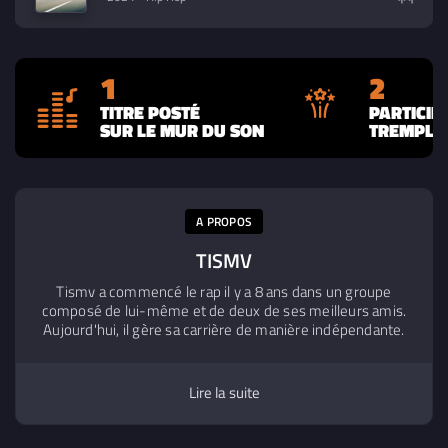
1
2
TITRE POSTÉ
PARTICIP
SUR LE MUR DU SON
TREMPLIN
A PROPOS
TISMV
Tismv a commencé le rap il y a 8 ans dans un groupe
composé de lui-même et de deux de ses meilleurs amis.
Aujourd'hui, il gère sa carrière de manière indépendante.
Son style est surtout orienté Trap et Drill mais il sait
proposer des sons plus variés pour toucher un public plus
large. Tismv a pour vocation de se professionnaliser en
Lire la suite
tant qu'artiste pour atteindre ses objectifs et un jour, vivre
de sa musique.