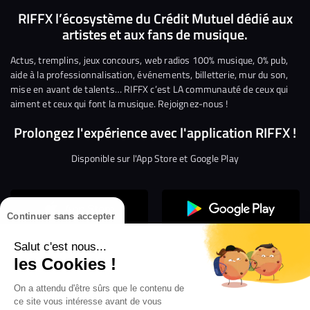
nous
nous
rejoindre
rejoindre
rejoindre
rejoi
RIFFX l’écosystème du Crédit Mutuel dédié aux
artistes et aux fans de musique.
sur
sur
sur
sur
sur
sur
Facebook
Twitter
Instagram
YouTube
Linkedin
Tikto
Actus, tremplins, jeux concours, web radios 100% musique, 0% pub,
aide à la professionnalisation, événements, billetterie, mur du son,
mise en avant de talents… RIFFX c’est LA communauté de ceux qui
aiment et ceux qui font la musique. Rejoignez-nous !
Prolongez l'expérience avec l'application RIFFX !
Disponible sur l'App Store et Google Play
Continuer sans accepter
Salut c'est nous...
les Cookies !
Confidentialité
Gestion des cookies
On a attendu d'être sûrs que le contenu de
ce site vous intéresse avant de vous
Conditions générales d’utilisation
Mentions légales