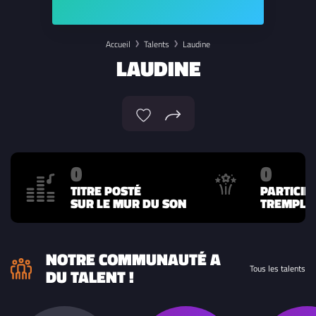
Accueil
Talents
Laudine
LAUDINE
0
0
TITRE POSTÉ
PARTICIP
SUR LE MUR DU SON
TREMPLIN
NOTRE COMMUNAUTÉ A
Tous les talents
DU TALENT !