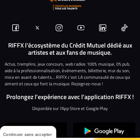
Suivez-
Suivez-
Nous
Nous
Nous
Nous
nous
nous
rejoindre
rejoindre
rejoindre
rejoi
RIFFX l’écosystème du Crédit Mutuel dédié aux
artistes et aux fans de musique.
sur
sur
sur
sur
sur
sur
Facebook
Twitter
Instagram
YouTube
Linkedin
Tikto
Actus, tremplins, jeux concours, web radios 100% musique, 0% pub,
aide à la professionnalisation, événements, billetterie, mur du son,
mise en avant de talents… RIFFX c’est LA communauté de ceux qui
aiment et ceux qui font la musique. Rejoignez-nous !
Prolongez l'expérience avec l'application RIFFX !
Disponible sur l'App Store et Google Play
Continuer sans accepter