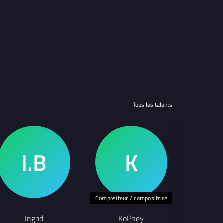
Tous les talents
Compositeur / compositrice
Ingrid
KoPney
Ch