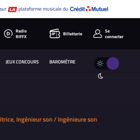
 sur
plateforme musicale du
Radio
Se
Billetterie
RIFFX
connecter
JEUX CONCOURS
BAROMÈTRE
Changer
Thème
le
clair
thème
Thème
de
sombre
RIFFX
ice, Ingénieur son / Ingénieure son